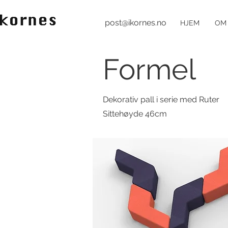
post@ikornes.no
HJEM
OM
Formel
Dekorativ pall i serie med Ruter
Sittehøyde 46cm